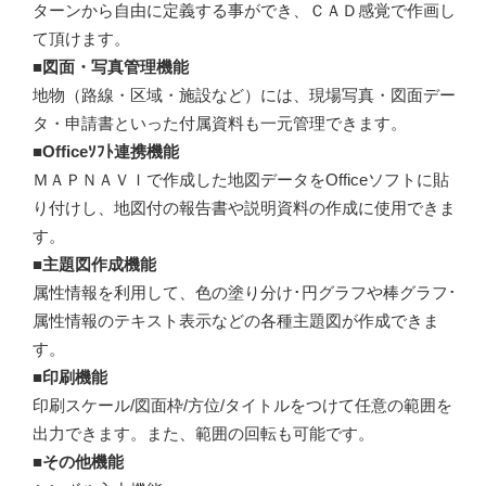
ターンから自由に定義する事ができ、ＣＡＤ感覚で作画し
て頂けます。
■図面・写真管理機能
地物（路線・区域・施設など）には、現場写真・図面デー
タ・申請書といった付属資料も一元管理できます。
■Officeｿﾌﾄ連携機能
ＭＡＰＮＡＶＩで作成した地図データをOfficeソフトに貼
り付けし、地図付の報告書や説明資料の作成に使用できま
す。
■主題図作成機能
属性情報を利用して、色の塗り分け･円グラフや棒グラフ･
属性情報のテキスト表示などの各種主題図が作成できま
す。
■印刷機能
印刷スケール/図面枠/方位/タイトルをつけて任意の範囲を
出力できます。また、範囲の回転も可能です。
■その他機能