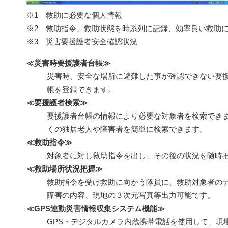
※1 救助に必要な個人情報
※2 救助指令、救助状態を時系列に記録、効率良い救助
※3 災害要援護者安全確認状況
≪災害時要援護者台帳≫
災害時、安全な場所に避難した事が確認できない要
帳を登録できます。
≪要援護者検索≫
要援護者台帳の情報により必要な対象者を検索でき
くの独居老人や障害者を簡単に検索できます。
≪救助指令≫
対象者に対し救助指令を出し、その後の状況を随時
≪救助場所状況把握≫
救助指令を受け救助に向かう隊員に、救助対象者の
障害の内容、現地の３次元写真等出力可能です。
≪GPS連動災害情報収集システム機能≫
GPS・デジタルカメラ内蔵携帯電話を使用して、現