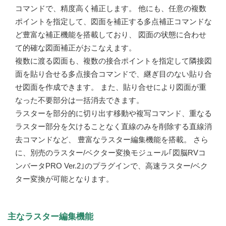
コマンドで、精度高く補正します。 他にも、任意の複数
ポイントを指定して、図面を補正する多点補正コマンドな
ど豊富な補正機能を搭載しており、 図面の状態に合わせ
て的確な図面補正がおこなえます。
複数に渡る図面も、複数の接合ポイントを指定して隣接図
面を貼り合せる多点接合コマンドで、継ぎ目のない貼り合
せ図面を作成できます。 また、貼り合せにより図面が重
なった不要部分は一括消去できます。
ラスターを部分的に切り出す移動や複写コマンド、重なる
ラスター部分を欠けることなく直線のみを削除する直線消
去コマンドなど、 豊富なラスター編集機能を搭載。 さら
に、別売のラスター/ベクター変換モジュール｢図脳RVコ
ンバータPRO Ver.2｣のプラグインで、高速ラスター/ベク
ター変換が可能となります。
主なラスター編集機能