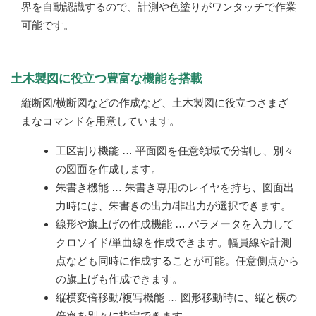
界を自動認識するので、計測や色塗りがワンタッチで作業
可能です。
土木製図に役立つ豊富な機能を搭載
縦断図/横断図などの作成など、土木製図に役立つさまざ
まなコマンドを用意しています。
工区割り機能 … 平面図を任意領域で分割し、別々
の図面を作成します。
朱書き機能 … 朱書き専用のレイヤを持ち、図面出
力時には、朱書きの出力/非出力が選択できます。
線形や旗上げの作成機能 … パラメータを入力して
クロソイド/単曲線を作成できます。幅員線や計測
点なども同時に作成することが可能。任意側点から
の旗上げも作成できます。
縦横変倍移動/複写機能 … 図形移動時に、縦と横の
倍率を別々に指定できます。