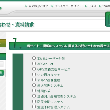
3次元レーザー計測
3DGeo-Let
GPS業務支援サービス
いい日旅タッチ
オルソ画像生成
愛犬管理システム
地図作成
道路河川占用管理システム
防災救助システム
施設予約管理システム