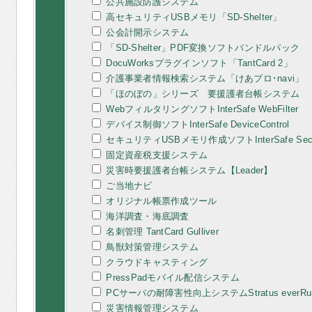
公共施設防護システム
高セキュリティUSBメモリ「SD-Shelter」
公会計開示システム
「SD-Shelter」PDF変換ソフトバンドルパック
DocuWorksプラグインソフト「TantCard 2」
介護事業者情報検索システム「けあプロ･navi」
「ほのぼの」シリーズ 要援護者台帳システム
WebフィルタリングソフトInterSafe WebFilter
デバイス制御ソフトInterSafe DeviceControl
セキュリティUSBメモリ作成ソフトInterSafe Secur
固定資産税支援システム
災害時要援護者台帳システム【Leader】
ご当地ナビ
オリジナル帳票作成ツール
海洋調査・海底調査
名刺管理 TantCard Gulliver
鳥獣対策管理システム
クラウドキャスティング
PressPadモバイル配信システム
PCサーバの耐障害性向上システムStratus everRu
災害情報管理システム