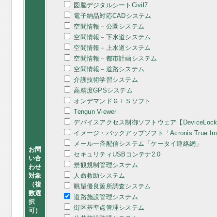
図脳デジタルシートCivil7
電子納品対応CADシステム
空間情報－公園システム
空間情報－下水道システム
空間情報－上水道システム
空間情報－都市計画システム
空間情報－道路システム
介護技術学習システム
高精度GPSシステム
オンデマンドＧＩＳソフト
Tengun Viewer
デバイスアクセス制御ソフトウェア【DeviceLoc
イメージ・バックアップソフト「Acronis True Image
メール一斉配信システム「ケータイ連絡網」
お問
セキュリティUSBコンテナ2.0
い合
景観規制管理システム
わせ
対象
人命救助システム
（複
眺望優良箇所調査システム
数選
道路施設管理システム
択
街区基準点管理システム
可）