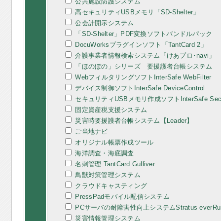
公共施設防護システム
高セキュリティUSBメモリ「SD-Shelter」
公会計開示システム
「SD-Shelter」PDF変換ソフトバンドルパック
DocuWorksプラグインソフト「TantCard 2」
介護事業者情報検索システム「けあプロ･navi」
「ほのぼの」シリーズ 要援護者台帳システム
WebフィルタリングソフトInterSafe WebFilter
デバイス制御ソフトInterSafe DeviceControl
セキュリティUSBメモリ作成ソフトInterSafe Secur
固定資産税支援システム
災害時要援護者台帳システム【Leader】
ご当地ナビ
オリジナル帳票作成ツール
海洋調査・海底調査
名刺管理 TantCard Gulliver
鳥獣対策管理システム
クラウドキャスティング
PressPadモバイル配信システム
PCサーバの耐障害性向上システムStratus everRu
災害情報管理システム