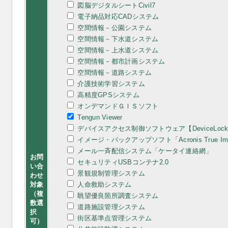
図脳デジタルシートCivil7
電子納品対応CADシステム
空間情報－公園システム
空間情報－下水道システム
空間情報－上水道システム
空間情報－都市計画システム
空間情報－道路システム
介護技術学習システム
高精度GPSシステム
オンデマンドＧＩＳソフト
Tengun Viewer
デバイスアクセス制御ソフトウェア【DeviceLoc
イメージ・バックアップソフト「Acronis True Image
メール一斉配信システム「ケータイ連絡網」
お問
セキュリティUSBコンテナ2.0
い合
景観規制管理システム
わせ
対象
人命救助システム
（複
眺望優良箇所調査システム
数選
道路施設管理システム
択
街区基準点管理システム
可）