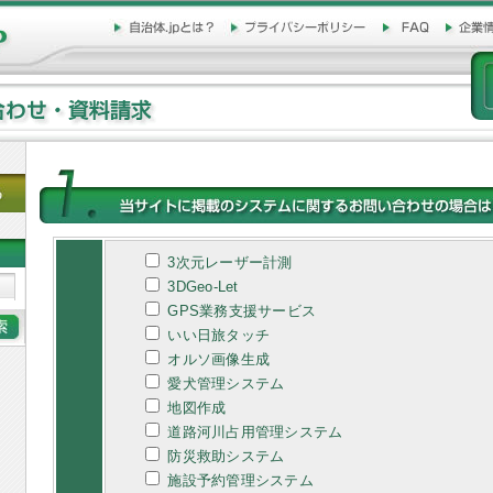
3次元レーザー計測
3DGeo-Let
GPS業務支援サービス
いい日旅タッチ
オルソ画像生成
愛犬管理システム
地図作成
道路河川占用管理システム
防災救助システム
施設予約管理システム