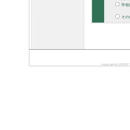
学校
その
copyright(c)2005 